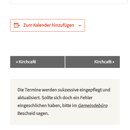
Zum Kalender hinzufügen
Veranstaltung-
«
Kirchcafé
Kirchcafé
»
Navigation
Die Termine werden sukzessive eingepflegt und
aktualisiert. Sollte sich doch ein Fehler
eingeschlichen haben, bitte im
Gemeindebüro
Bescheid sagen.