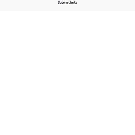
Datenschutz
Konzert und Gottesdienst