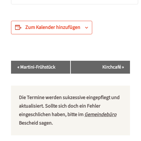
Zum Kalender hinzufügen
Veranstaltung-
«
Martini-Frühstück
Kirchcafé
»
Navigation
Die Termine werden sukzessive eingepflegt und
aktualisiert. Sollte sich doch ein Fehler
eingeschlichen haben, bitte im
Gemeindebüro
Bescheid sagen.