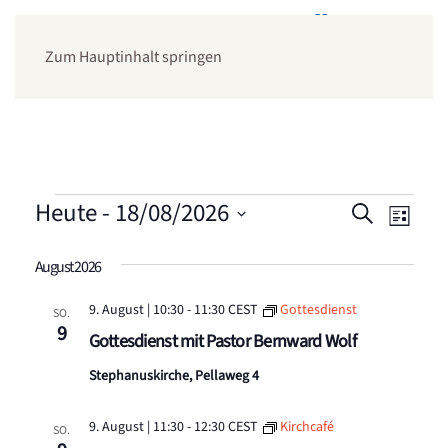
Zum Hauptinhalt springen
Veranstaltungen
Heute
 - 
18/08/2026
Veranstal
Veran
Suche
Liste
Suche
Ansic
Datum
August 2026
wählen.
und
Navig
Ansichten,
9. August | 10:30
-
11:30
CEST
Gottesdienst
SO.
9
Navigatio
Gottesdienst mit Pastor Bernward Wolf
Stephanuskirche, Pellaweg 4
9. August | 11:30
-
12:30
CEST
Kirchcafé
SO.