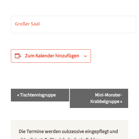
Großer Saal
Zum Kalender hinzufügen
Veranstaltung-
«
Tischtennisgruppe
Mini-Monster-
Navigation
Krabbelgruppe
»
Die Termine werden sukzessive eingepflegt und