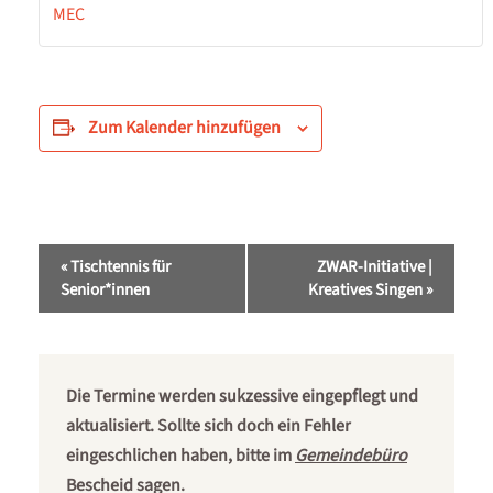
MEC
Zum Kalender hinzufügen
Veranstaltung-
«
Tischtennis für
ZWAR-Initiative |
Navigation
Senior*innen
Kreatives Singen
»
Die Termine werden sukzessive eingepflegt und
aktualisiert. Sollte sich doch ein Fehler
eingeschlichen haben, bitte im
Gemeindebüro
Bescheid sagen.