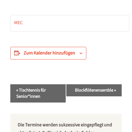
MEC
Zum Kalender hinzufügen
Veranstaltung-
«
Tischtennis für
Blockflötenensemble
»
Navigation
Senior*innen
Die Termine werden sukzessive eingepflegt und