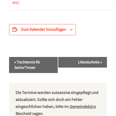
MEC
Zum Kalender hinzufügen
Veranstaltung-
«
Tischtennis für
Literaturkreis
»
Navigation
Senior*innen
Die Termine werden sukzessive eingepflegt und
aktualisiert. Sollte sich doch ein Fehler
eingeschlichen haben, bitte im
Gemeindebüro
Bescheid sagen.