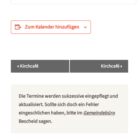
Zum Kalender hinzufügen
Veranstaltung-
«
Kirchcafé
Kirchcafé
»
Navigation
Die Termine werden sukzessive eingepflegt und
aktualisiert. Sollte sich doch ein Fehler
eingeschlichen haben, bitte im
Gemeindebüro
Bescheid sagen.