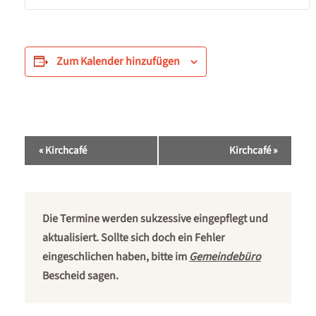
Zum Kalender hinzufügen
Veranstaltung-
«
Kirchcafé
Kirchcafé
»
Navigation
Die Termine werden sukzessive eingepflegt und
aktualisiert. Sollte sich doch ein Fehler
eingeschlichen haben, bitte im
Gemeindebüro
Bescheid sagen.