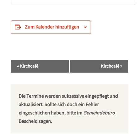
Zum Kalender hinzufügen
Veranstaltung-
«
Kirchcafé
Kirchcafé
»
Navigation
Die Termine werden sukzessive eingepflegt und
aktualisiert. Sollte sich doch ein Fehler
eingeschlichen haben, bitte im
Gemeindebüro
Bescheid sagen.