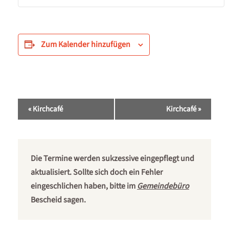
Zum Kalender hinzufügen
Veranstaltung-
«
Kirchcafé
Kirchcafé
»
Navigation
Die Termine werden sukzessive eingepflegt und
aktualisiert. Sollte sich doch ein Fehler
eingeschlichen haben, bitte im
Gemeindebüro
Bescheid sagen.