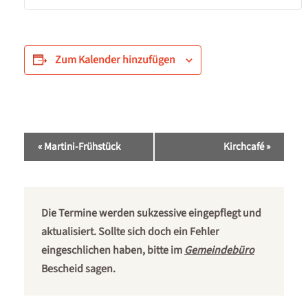
Zum Kalender hinzufügen
Veranstaltung-
«
Martini-Frühstück
Kirchcafé
»
Navigation
Die Termine werden sukzessive eingepflegt und
aktualisiert. Sollte sich doch ein Fehler
eingeschlichen haben, bitte im
Gemeindebüro
Bescheid sagen.