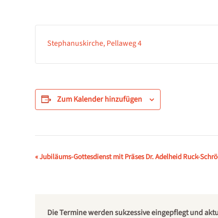
Stephanuskirche, Pellaweg 4
Zum Kalender hinzufügen
Veranstaltung-
«
Jubiläums-Gottesdienst mit Präses Dr. Adelheid Ruck-Schrö
Navigation
Die Termine werden sukzessive eingepflegt und aktual