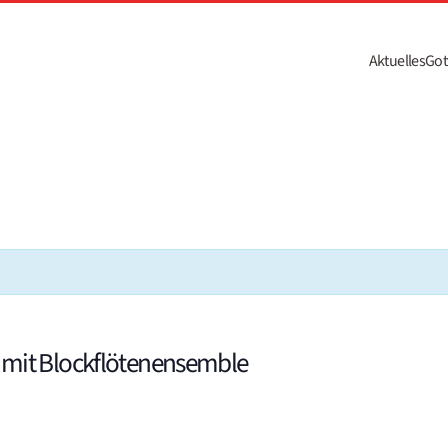
Aktuelles
Got
f mit Blockflötenensemble