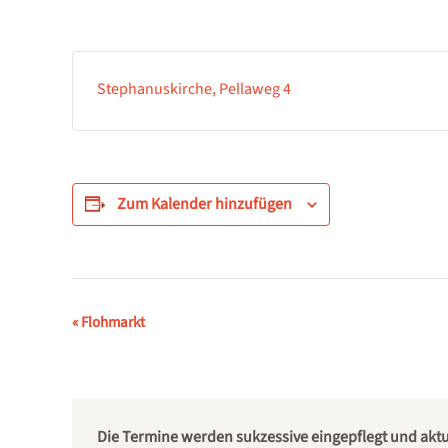
Stephanuskirche, Pellaweg 4
Zum Kalender hinzufügen
Veranstaltung-
«
Flohmarkt
Navigation
Die Termine werden sukzessive eingepflegt und aktual