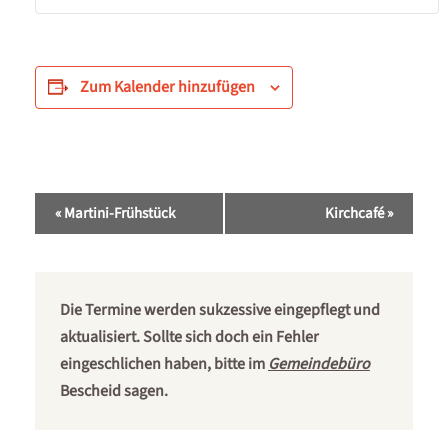
Zum Kalender hinzufügen
Veranstaltung-
«
Martini-Frühstück
Kirchcafé
»
Navigation
Die Termine werden sukzessive eingepflegt und
aktualisiert. Sollte sich doch ein Fehler
eingeschlichen haben, bitte im
Gemeindebüro
Bescheid sagen.