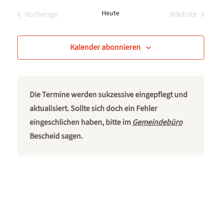
auswählen.
und
Navig
Heute
Vorherige
Nächste
Veranstaltungen
Veranstalt
Ansichten,
Navigatio
Kalender abonnieren
Die Termine werden sukzessive eingepflegt und
aktualisiert. Sollte sich doch ein Fehler
eingeschlichen haben, bitte im
Gemeindebüro
Bescheid sagen.