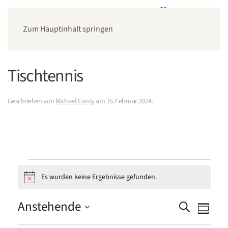
Zum Hauptinhalt springen
Tischtennis
Geschrieben von
Michael Conty
am
16. Februar 2024
.
Veranstaltungen
Es wurden keine Ergebnisse gefunden.
Hinweis
Anstehende
Veranstal
Veran
Suche
Zusamm
Suche
Ansic
Datum